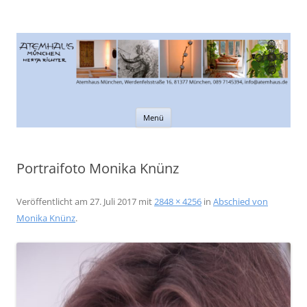
Atemhaus München
Informationen rund um den Atem
Zum
Menü
Inhalt
springen
Portraifoto Monika Knünz
Veröffentlicht am
27. Juli 2017
mit
2848 × 4256
in
Abschied von
Monika Knünz
.