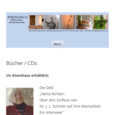
Atemhaus München
Informationen rund um den Atem
Zum
Menü
Inhalt
springen
Bücher / CDs
Im Atemhaus erhältlich:
Die DVD
„Herta Richter:
Über den Einfluss von
Dr. J. L. Schmitt auf ihre Atemarbeit
Ein Interview“