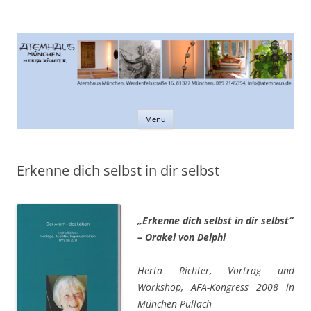
Atemhaus München
Informationen rund um den Atem
Zum
Menü
Inhalt
springen
Erkenne dich selbst in dir selbst
„Erkenne dich selbst in dir selbst“
– Orakel von Delphi
Herta Richter, Vortrag und
Workshop, AFA-Kongress 2008 in
München-Pullach