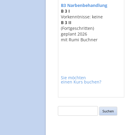
B3 Narbenbehandlung
B 3 I
Vorkenntnisse: keine
B 3 II
(Fortgeschritten)
geplant 2026
mit Rumi Buchner
Sie möchten
einen Kurs buchen?
Suchen
nach: