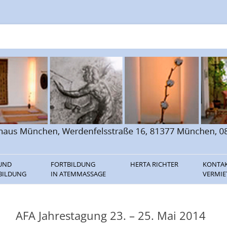
n
 UND
FORTBILDUNG
HERTA RICHTER
KONTA
BILDUNG
IN ATEMMASSAGE
VERMI
ILDUNG
THERAPEUTENLISTE FÜR
VORTRÄGE
LINKS
ATEMMASSAGE
BILDUNG
BÜCHER / CDS
AFA Jahrestagung 23. – 25. Mai 2014