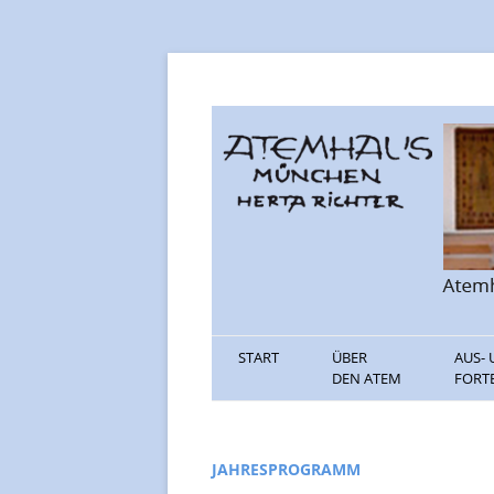
Informationen rund um den Atem
Atemhaus Münche
START
ÜBER
AUS-
DEN ATEM
FORT
PRESSE
AUSB
TEXTE
FORT
JAHRESPROGRAMM