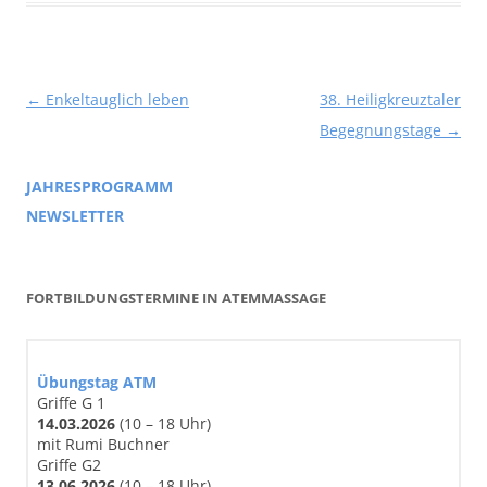
Beitragsnavigation
←
Enkeltauglich leben
38. Heiligkreuztaler
Begegnungstage
→
JAHRESPROGRAMM
NEWSLETTER
FORTBILDUNGSTERMINE IN ATEMMASSAGE
Übungstag ATM
Griffe G 1
14
.03
.2026
(10 – 18 Uhr)
mit Rumi Buchner
Griffe G2
13.06.2026
(10 – 18 Uhr)