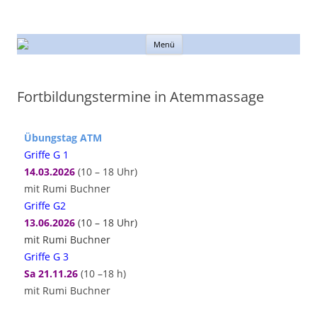
Atemhaus München
Informationen rund um den Atem
Zum
Menü
Inhalt
springen
Fortbildungstermine in Atemmassage
Übungstag ATM
Griffe G 1
14
.03
.2026
(10 – 18 Uhr)
mit Rumi Buchner
Griffe G2
13.06.2026
(10 – 18 Uhr)
mit Rumi Buchner
Griffe G 3
Sa 21.11.26
(10 –18 h)
mit Rumi Buchner