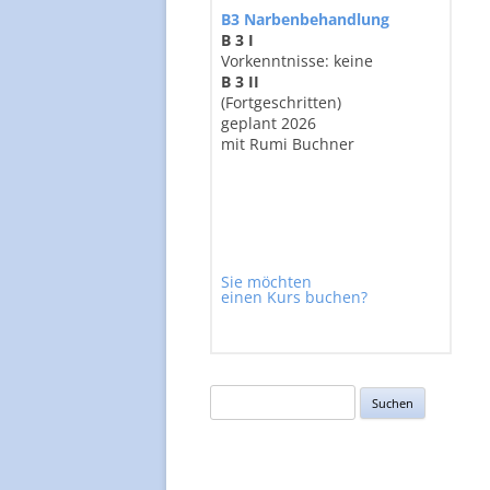
B3 Narbenbehandlung
B 3 I
Vorkenntnisse: keine
B 3 II
(Fortgeschritten)
geplant 2026
mit Rumi Buchner
Sie möchten
einen Kurs buchen?
Suchen
nach: