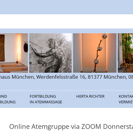
n
 UND
FORTBILDUNG
HERTA RICHTER
KONTA
BILDUNG
IN ATEMMASSAGE
VERMI
ILDUNG
THERAPEUTENLISTE FÜR
VORTRÄGE
LINKS
ATEMMASSAGE
BILDUNG
BÜCHER / CDS
Online Atemgruppe via ZOOM Donnerst