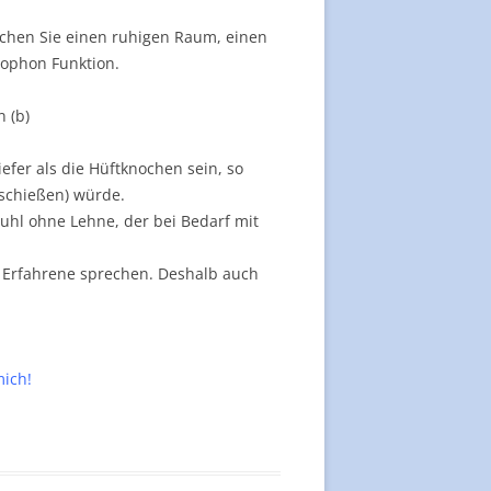
auchen Sie einen ruhigen Raum, einen
rophon Funktion.
 (b)
iefer als die Hüftknochen sein, so
schießen) würde.
Stuhl ohne Lehne, der bei Bedarf mit
s Erfahrene sprechen. Deshalb auch
mich!