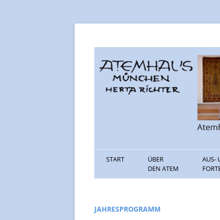
Informationen rund um den Atem
Atemhaus Münche
START
ÜBER
AUS-
DEN ATEM
FORT
PRESSE
AUSB
TEXTE
FORT
JAHRESPROGRAMM