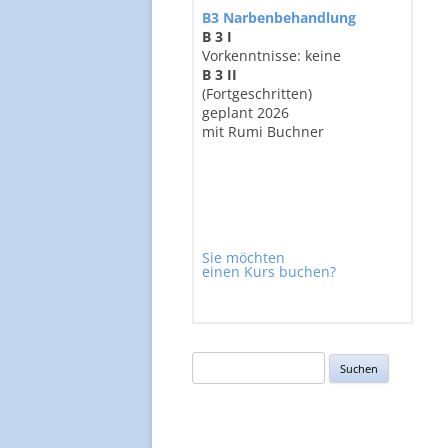
B3 Narbenbehandlung
B 3 I
Vorkenntnisse: keine
B 3 II
(Fortgeschritten)
geplant 2026
mit Rumi Buchner
Sie möchten
einen Kurs buchen?
Suchen
nach: