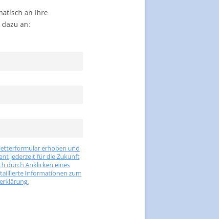
atisch an Ihre
 dazu an:
letterformular erhoben und
t jederzeit für die Zukunft
ch durch Anklicken eines
etaillierte Informationen zum
erklärung.