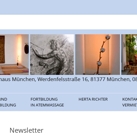
n
 UND
FORTBILDUNG
HERTA RICHTER
KONTA
BILDUNG
IN ATEMMASSAGE
VERMI
ILDUNG
THERAPEUTENLISTE FÜR
VORTRÄGE
LINKS
ATEMMASSAGE
BILDUNG
BÜCHER / CDS
Newsletter