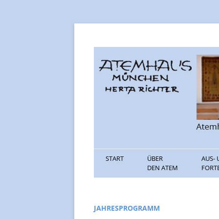
Informationen rund um den Atem
Atemhaus Münche
START
ÜBER
AUS-
DEN ATEM
FORT
PRESSE
AUSB
TEXTE
FORT
JAHRESPROGRAMM