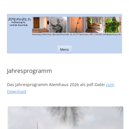
Atemhaus München
Informationen rund um den Atem
Zum
Menü
Inhalt
springen
Jahresprogramm
Das Jahresprogramm Atemhaus 2026 als pdf-Datei
zum
Download